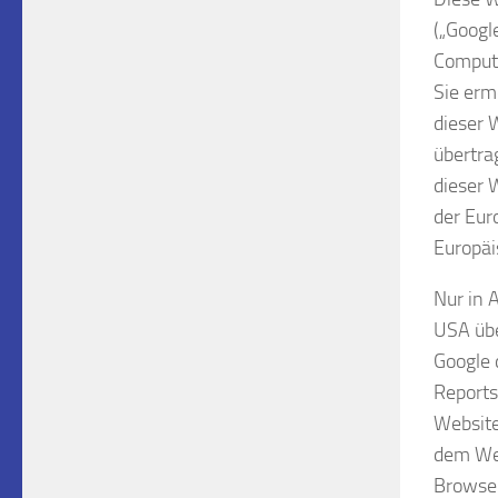
(„Googl
Compute
Sie erm
dieser 
übertra
dieser 
der Eur
Europäi
Nur in 
USA übe
Google 
Reports
Website
dem Web
Browser