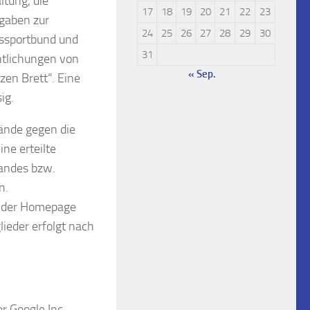
tung, die
17
18
19
20
21
22
23
ngaben zur
24
25
26
27
28
29
30
ssportbund und
31
ntlichungen von
« Sep.
en Brett“. Eine
ig.
ände gegen die
ne erteilte
wandes bzw.
n.
n der Homepage
ieder erfolgt nach
r Google Inc.