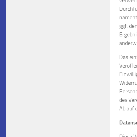
verwend
Durchfü
namentl
ggf. de
Ergebni
anderwe
Das ein
Veröffe
Einwill
Widerru
Person
des Ver
Ablauf 
Datensc
Diese W