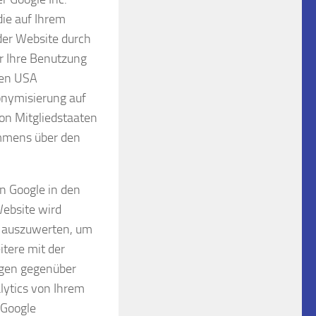
die auf Ihrem
der Website durch
r Ihre Benutzung
den USA
nonymisierung auf
on Mitgliedstaaten
ommens über den
n Google in den
Website wird
e auszuwerten, um
tere mit der
ngen gegenüber
lytics von Ihrem
 Google