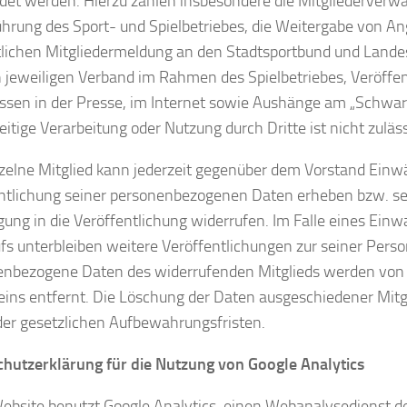
et werden. Hierzu zählen insbesondere die Mitgliederverwal
hrung des Sport- und Spielbetriebes, die Weitergabe von A
ichen Mitgliedermeldung an den Stadtsportbund und Lande
n jeweiligen Verband im Rahmen des Spielbetriebes, Veröffe
ssen in der Presse, im Internet sowie Aushänge am „Schwarz
itige Verarbeitung oder Nutzung durch Dritte ist nicht zuläss
zelne Mitglied kann jederzeit gegenüber dem Vorstand Einw
ntlichung seiner personenbezogenen Daten erheben bzw. sei
igung in die Veröffentlichung widerrufen. Im Falle eines Ein
fs unterbleiben weitere Veröffentlichungen zur seiner Perso
enbezogene Daten des widerrufenden Mitglieds werden vo
eins entfernt. Die Löschung der Daten ausgeschiedener Mitgl
der gesetzlichen Aufbewahrungsfristen.
hutzerklärung für die Nutzung von Google Analytics
ebsite benutzt Google Analytics, einen Webanalysedienst de