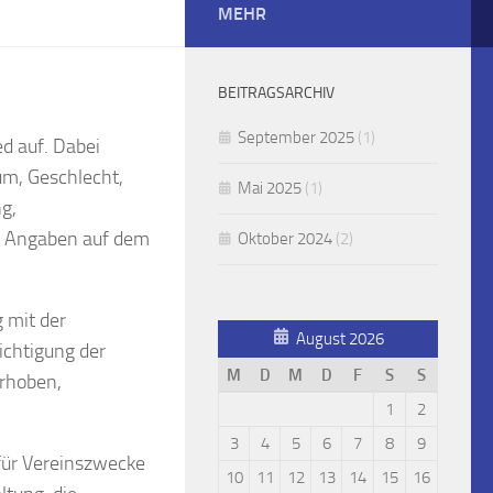
MEHR
BEITRAGSARCHIV
September 2025
(1)
ed auf. Dabei
m, Geschlecht,
Mai 2025
(1)
g,
e Angaben auf dem
Oktober 2024
(2)
 mit der
August 2026
ichtigung der
M
D
M
D
F
S
S
rhoben,
1
2
3
4
5
6
7
8
9
für Vereinszwecke
10
11
12
13
14
15
16