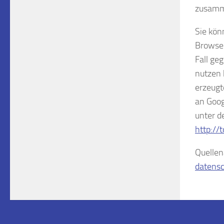
zusamm
Sie kön
Browser
Fall ge
nutzen 
erzeugt
an Goog
unter d
http://
Quelle
datensc